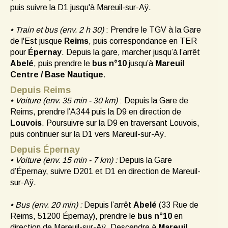
puis suivre la D1 jusqu'à Mareuil-sur-Aÿ.
• Train et bus (env. 2 h 30)
: Prendre le TGV à la Gare
de l'Est jusque
Reims
, puis correspondance en TER
pour
Épernay
. Depuis la gare, marcher jusqu’à l’arrêt
Abelé
, puis prendre le
bus n°10
jusqu’à
Mareuil
Centre / Base Nautique
.
Depuis Reims
• Voiture (env. 35 min - 30 km)
: Depuis la Gare de
Reims, prendre l’A344 puis la D9 en direction de
Louvois
. Poursuivre sur la D9 en traversant Louvois,
puis continuer sur la D1 vers Mareuil-sur-Aÿ.
Depuis Épernay
• Voiture (env. 15 min - 7 km) :
Depuis la Gare
d’Épernay, suivre D201 et D1 en direction de Mareuil-
sur-Aÿ.
• Bus (env. 20 min) :
Depuis l’arrêt
Abelé
(33 Rue de
Reims, 51200 Épernay), prendre le
bus n°10
en
direction de Mareuil-sur-Aÿ. Descendre à
Mareuil